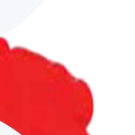
yun.
alın.