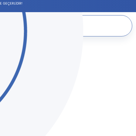
E GEÇERLİDİR!