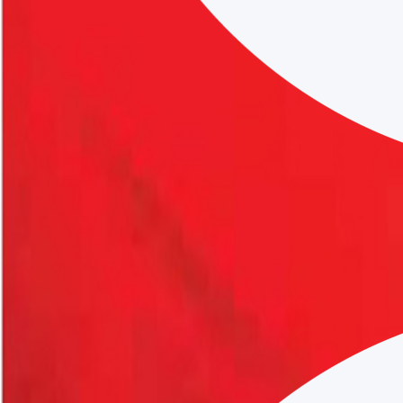
BULAŞIK ELDİVENİ KIRMIZI B
BULAŞIK ELDİVENİ KIRMIZI BEYBİ ürünü işletmeniz için en uy
Toptan Birim Fiyat
₺
37.5
+ KDV
Stokta Var (
100
)
Çoklu Alımlarda B2B Avantajı!
Koli, palet veya yüksek adetli kurumsal siparişlerinizde pr