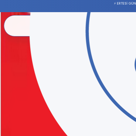
⚡ ERTESİ GÜ
KURSA GIDA
Anasayfa
Tüm Ürünler
Hakkımızda
İletişim
GİRİŞ YAP
© 2026 Kursa Gıda
Anasayfa
/
Tüm Ürünler
/
BULAŞIK ELDİVENİ KIRMIZI BEYBİ
Temizlik Ürünleri
Ceymop