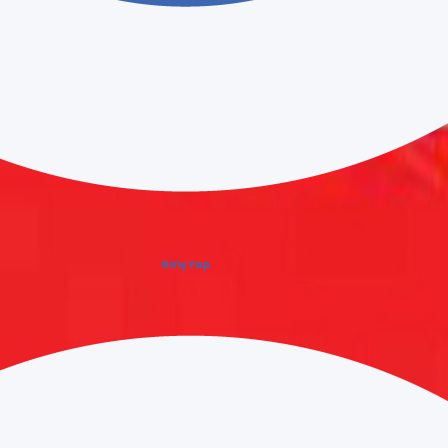
EYBİ
gun fiyat garantisiyle. Toptan alımlarınızda bütçenizi koru
Giriş Yap
ojeye özel
ekstra indirimler
uygulanmaktadır. Hemen teklif 