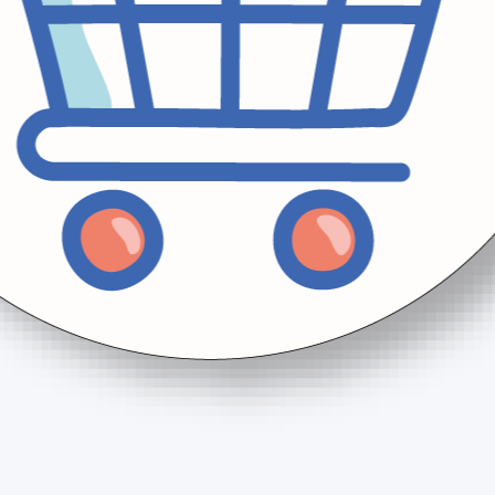
a aynı gün veya ertesi gün ücretsiz teslimat sağlıyoruz.
ır.
lendirme Formu