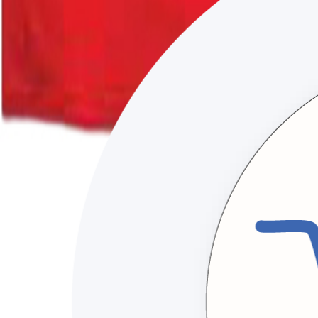
💬
TOPTAN FİYAT
SEPETE EKLE
STOK KODU:
MDG104
KURSA GIDA
İşletmeleriniz için toptan endüstriyel temizlik, sarf malzem
YUNUS MAH. YONCA SOK. NO:19
TOPSELVİ / KARTAL / İSTANBUL
Kurumsal
Anasayfa
Hakkımızda
Tüm Ürünler
İletişim