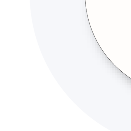
Müşteri Hizmetleri
0216 488 44 76
+90 533 352 26 56
info@kursagida.com
Bizi Takip Edin
Teslimat
İstanbul, Gebze ve Kocaeli bölgelerine kendi araç filomuzl
©
2026
Kursa Gıda B2B Toptan Tedarik. Tüm hakları saklıd
KVKK Aydınlatma Metni
Mesafeli Satış Sözleşmesi
Ön Bilgi