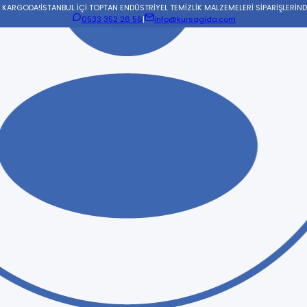
N KARGODA!
İSTANBUL İÇİ TOPTAN ENDÜSTRİYEL TEMİZLİK MALZEMELERİ SİPARİŞLERİND
0533 352 26 56
|
info@kursagida.com