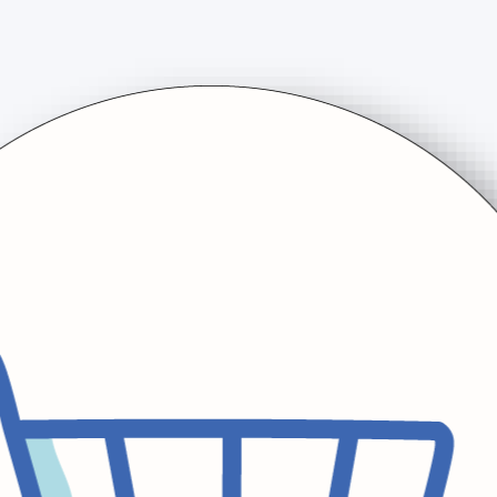
eleri ve gıda ürünleri tedariğinde 20 yıllık güvenilir çözüm 