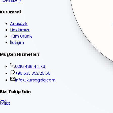
TOPSELVİ / KARTAL / İSTANBUL
Kurumsal
Anasayfa
Hakkımızda
Tüm Ürünler
İletişim
Müşteri Hizmetleri
0216 488 44 76
+90 533 352 26 56
info@kursagida.com
Bizi Takip Edin