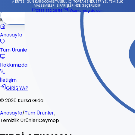
⚡ ERTESİ GÜN KARGODA!
İSTANBUL İÇİ TOPTAN ENDÜSTRİYEL TEMİZLİK
MALZEMELERİ SİPARİŞLERİNDE GEÇERLİDİR!
0533 352 26 56
|
info@kursagida.com
KURSA GIDA
Anasayfa
Tüm Ürünler
Hakkımızda
İletişim
GİRİŞ YAP
© 2026 Kursa Gıda
Anasayfa
/
Tüm Ürünler
/
TIBBİ ATIK KOVASI 1,5 L CEYPLAS
Temizlik Ürünleri
Ceymop