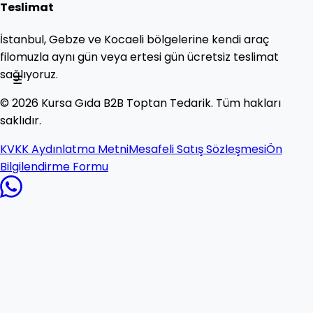
Teslimat
İstanbul, Gebze ve Kocaeli bölgelerine kendi araç
filomuzla aynı gün veya ertesi gün ücretsiz teslimat
sağlıyoruz.
☰
©
2026
Kursa Gıda B2B Toptan Tedarik. Tüm hakları
saklıdır.
KVKK Aydınlatma Metni
Mesafeli Satış Sözleşmesi
Ön
Bilgilendirme Formu