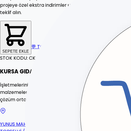
projeye özel
ekstra indirimler
uygulanmaktadır. Hemen
teklif alın.
💬
TOPTAN FİYAT
SEPETE EKLE
STOK KODU:
CKG122
KURSA GIDA
İşletmeleriniz için toptan endüstriyel temizlik, sarf
malzemeleri ve gıda ürünleri tedariğinde 20 yıllık güvenilir
çözüm ortağınız.
YUNUS MAH. YONCA SOK. NO:19