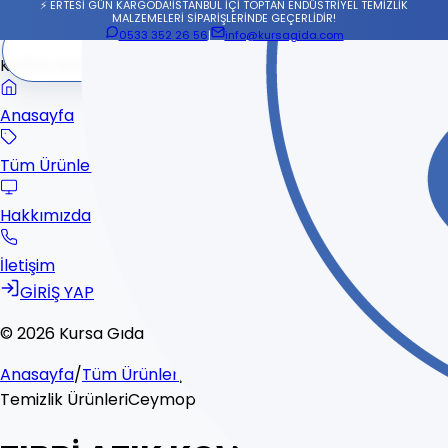
⚡ ERTESİ GÜN KARGODA!
İSTANBUL İÇİ TOPTAN ENDÜSTRİYEL TEMİZLİK
MALZEMELERİ SİPARİŞLERİNDE GEÇERLİDİR!
0533 352 26 56
|
info@kursagida.com
KURSA GIDA
Anasayfa
Tüm Ürünler
Hakkımızda
İletişim
GİRİŞ YAP
© 2026 Kursa Gıda
Anasayfa
/
Tüm Ürünler
/
TIBBİ ATIK KOVASI 20 L CEYPLAS
Temizlik Ürünleri
Ceymop