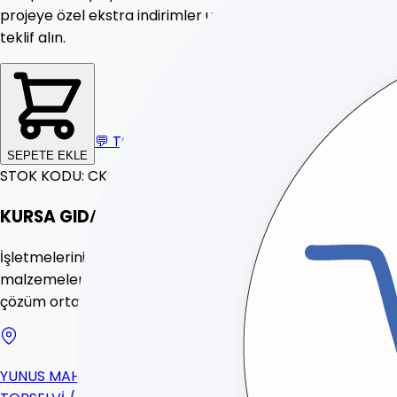
projeye özel
ekstra indirimler
uygulanmaktadır. Hemen
teklif alın.
💬
TOPTAN FİYAT
SEPETE EKLE
STOK KODU:
CKG125
KURSA GIDA
İşletmeleriniz için toptan endüstriyel temizlik, sarf
malzemeleri ve gıda ürünleri tedariğinde 20 yıllık güvenilir
çözüm ortağınız.
YUNUS MAH. YONCA SOK. NO:19