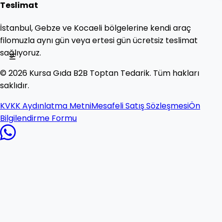
Teslimat
İstanbul, Gebze ve Kocaeli bölgelerine kendi araç
filomuzla aynı gün veya ertesi gün ücretsiz teslimat
sağlıyoruz.
☰
©
2026
Kursa Gıda B2B Toptan Tedarik. Tüm hakları
saklıdır.
KVKK Aydınlatma Metni
Mesafeli Satış Sözleşmesi
Ön
Bilgilendirme Formu