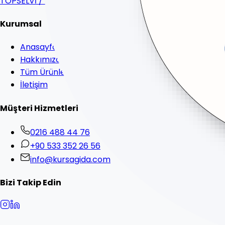
TOPSELVİ / KARTAL / İSTANBUL
Kurumsal
Anasayfa
Hakkımızda
Tüm Ürünler
İletişim
Müşteri Hizmetleri
0216 488 44 76
+90 533 352 26 56
info@kursagida.com
Bizi Takip Edin