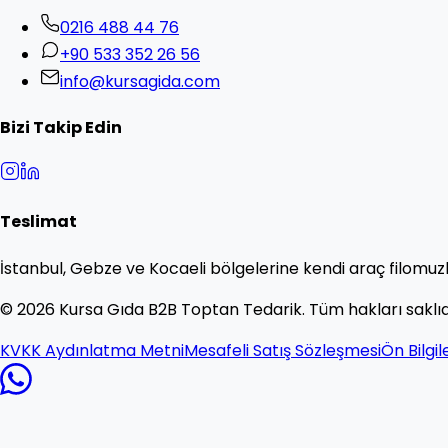
0216 488 44 76
+90 533 352 26 56
info@kursagida.com
Bizi Takip Edin
Teslimat
İstanbul, Gebze ve Kocaeli bölgelerine kendi araç filomuzl
©
2026
Kursa Gıda B2B Toptan Tedarik. Tüm hakları saklıd
KVKK Aydınlatma Metni
Mesafeli Satış Sözleşmesi
Ön Bilgi