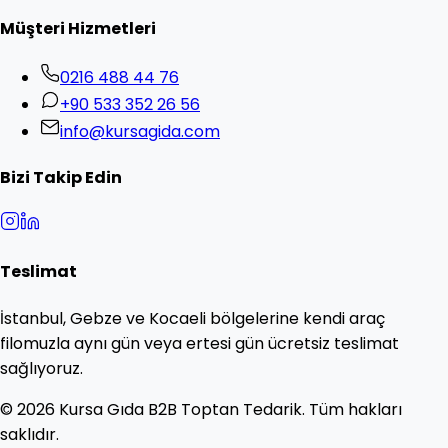
Müşteri Hizmetleri
0216 488 44 76
+90 533 352 26 56
info@kursagida.com
Bizi Takip Edin
Teslimat
İstanbul, Gebze ve Kocaeli bölgelerine kendi araç
filomuzla aynı gün veya ertesi gün ücretsiz teslimat
sağlıyoruz.
©
2026
Kursa Gıda B2B Toptan Tedarik. Tüm hakları
saklıdır.