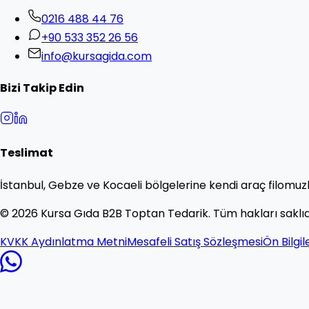
0216 488 44 76
+90 533 352 26 56
info@kursagida.com
Bizi Takip Edin
Teslimat
İstanbul, Gebze ve Kocaeli bölgelerine kendi araç filomuzl
©
2026
Kursa Gıda B2B Toptan Tedarik. Tüm hakları saklıd
KVKK Aydınlatma Metni
Mesafeli Satış Sözleşmesi
Ön Bilgi