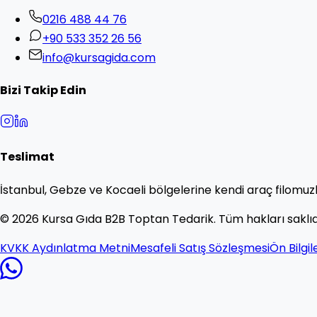
0216 488 44 76
+90 533 352 26 56
info@kursagida.com
Bizi Takip Edin
Teslimat
İstanbul, Gebze ve Kocaeli bölgelerine kendi araç filomuzl
©
2026
Kursa Gıda B2B Toptan Tedarik. Tüm hakları saklıd
KVKK Aydınlatma Metni
Mesafeli Satış Sözleşmesi
Ön Bilgi